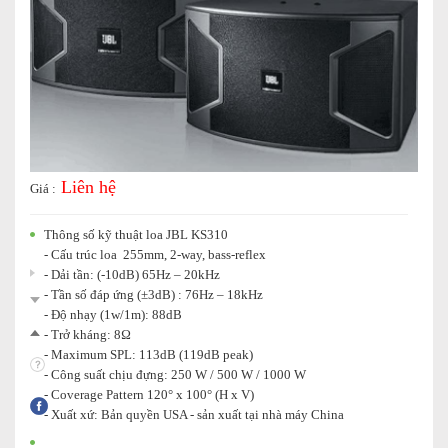
Liên hệ
Giá :
Thông số kỹ thuật loa JBL KS310
- Cấu trúc loa 255mm, 2-way, bass-reflex
- Dải tần: (-10dB) 65Hz – 20kHz
- Tần số đáp ứng (±3dB) : 76Hz – 18kHz
- Độ nhạy (1w/1m): 88dB
- Trở kháng: 8Ω
- Maximum SPL: 113dB (119dB peak)
- Công suất chịu đựng: 250 W / 500 W / 1000 W
- Coverage Pattern 120° x 100° (H x V)
- Xuất xứ: Bản quyền USA - sản xuất tại nhà máy China