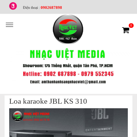
0902687898
Điện thoại :
0
Loa karaoke JBL KS 310