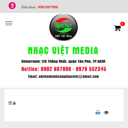
0902687898
Điện thoại :
0