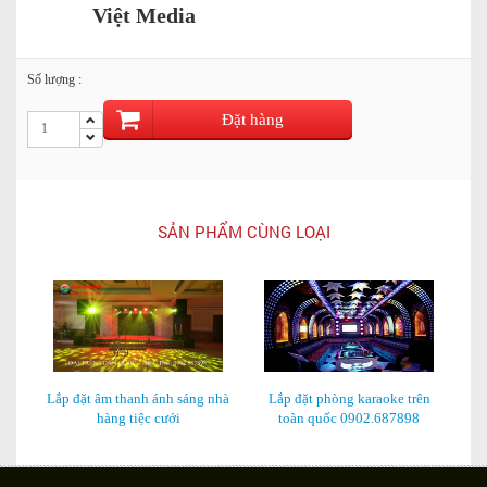
Việt Media
Số lượng :
Đặt hàng
SẢN PHẨM CÙNG LOẠI
Lắp đặt âm thanh ánh sáng nhà
Lắp đặt phòng karaoke trên
Th
hàng tiệc cưới
toàn quốc 0902.687898