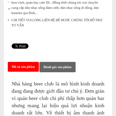
beer club, quán bar, cafe DJ,...Đồng thời chúng tôi còn chuyên
cung cấp dàn nhạc sống đám cưới, dàn nhạc sống di dộng, dàn
karaoke gia đình,...
CHI TIẾT VUI LÒNG LIÊN HỆ ĐỂ ĐƯỢC CHÚNG TÔI HỖ TRỢ
TƯ VẤN.
Mô tả sản phẩm
Đánh giá sản phẩm
Nhà hàng beer club là mô hình kinh doanh
đang đang được giới đầu tư chú ý. Đơn giản
vì quán beer club chi phí thấp hơn quán bar
nhưng mang lại hiệu quả lợi nhuận kinh
doanh rất lớn. Về thiết bị âm thanh ánh