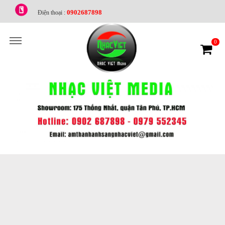
0902687898
Điện thoại :
0