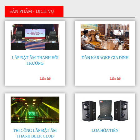
SẢN PHẨM - DỊCH VỤ
LẮP ĐẶT ÂM THANH HỘI
DÀN KARAOKE GIA ĐÌNH
TRƯỜNG
Liên hệ
Liên hệ
THI CÔNG LẮP ĐẶT ÂM
LOA HỎA TIỄN
THANH BEER CLUB