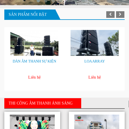
SẢN PHẨM NỔI BẬT
DÀN ÂM THANH SỰ KIỆN
LOA ARRAY
Liên hệ
Liên hệ
THI CÔNG ÂM THANH ÁNH SÁNG