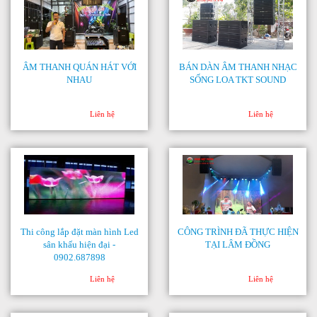
ÂM THANH QUÁN HÁT VỚI
BÁN DÀN ÂM THANH NHẠC
NHAU
SỐNG LOA TKT SOUND
Liên hệ
Liên hệ
Thi công lắp đặt màn hình Led
CÔNG TRÌNH ĐÃ THỰC HIỆN
sân khấu hiện đại -
TẠI LÂM ĐỒNG
0902.687898
Liên hệ
Liên hệ