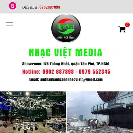
0902687898
Điện thoại :
0