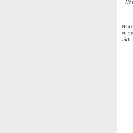
Hệ 
Nhu c
vụ ca
cách đ