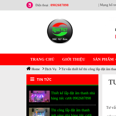
| Mạng hổ tr
0902687898
Điện thoại :
TRANG CHỦ
GIỚI THIỆU
SẢN PHẨM
Home
Dịch Vụ
Tư vấn thiết kế thi công lắp đặt âm t
TIN TỨC
T
Thiết kế lắp đặt âm thanh nhà
hàng tiệc cưới 0902687898
Tư vấ
Thi công lắp đặt âm thanh
ánh sáng nhà hàng tiệc cưới