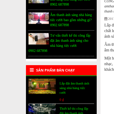
CÔNG 
0902.687898
amtha
thanh 
Âm thanh ánh sáng nhà hàng
2017
tiệc cưới bao gồm những gì?
Lắp đ
0902.687898
chất 
Tư vấn thiết kế thi công lắp
ánh s
đặt âm thanh ánh sáng cho
Âm tha
nhà hàng tiệc cưới
âm tha
0902.687898
Một b
nhạc,
khách
SẢN PHẨM BÁN CHẠY
Lắp đặt âm thanh ánh
sáng nhà hàng tiệc
cưới
0 ₫
Thiết kế thi công lắp
đặt âm thanh ánh