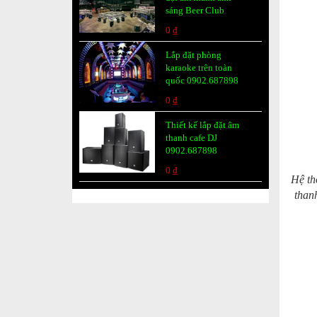
sáng Beer Club
0 ₫
Lắp đặt phòng
karaoke trên toàn
quốc 0902.687898
0 ₫
Thiết kế lắp đặt âm
thanh cafe DJ
0902.687898
0 ₫
Hệ th
than