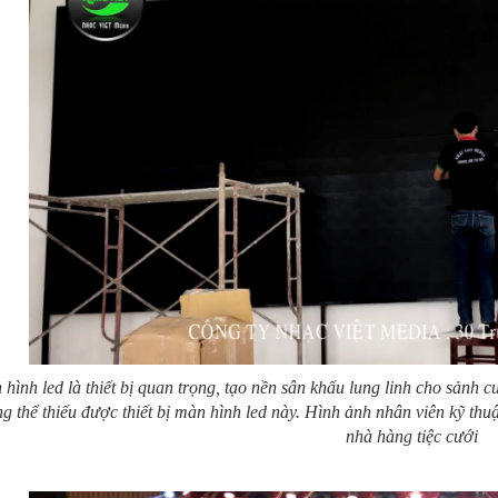
hình led là thiết bị quan trọng, tạo nền sân khấu lung linh cho sảnh 
g thể thiếu được thiết bị màn hình led này. Hình ảnh nhân viên kỹ thuậ
nhà hàng tiệc cưới