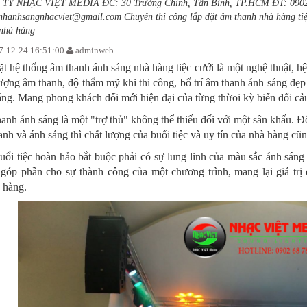
TY NHẠC VIỆT MEDIA ĐC: 30 Trường Chinh, Tân Bình, TP.HCM ĐT: 0902.
nhanhsangnhacviet@gmail.com
Chuyên thi công lắp đặt âm thanh nhà hàng tiệc
nhà hàng
-12-24 16:51:00
adminweb
ặt hệ thống âm thanh ánh sáng nhà hàng tiệc cưới là một nghệ thuật, h
lượng âm thanh, độ thẩm mỹ khi thi công, bố trí âm thanh ánh sáng đẹp
áng. Mang phong khách đổi mới hiện đại của từng thừoi kỳ biến đổi cảu 
nh ánh sáng là một "trợ thủ" không thể thiếu đối với một sân khấu. Đối
nh và ánh sáng thì chất lượng của buổi tiệc và uy tín của nhà hàng cũn
uổi tiệc hoàn hảo bắt buộc phải có sự lung linh của màu sắc ánh sán
 góp phần cho sự thành công của một chương trình, mang lại giá trị 
 hàng.