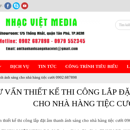
ợ :
DỊCH VỤ
TIN TỨC
CÔNG TRÌNH TIÊU BIỂU
L
hanh ánh sáng cho nhà hàng tiệc cưới 0902.687898
Ư VẤN THIẾT KẾ THI CÔNG LẮP 
CHO NHÀ HÀNG TIỆC CƯỚI
n thiết kế thi công lắp đặt âm thanh ánh sáng cho nhà hàng tiệc cưới 0