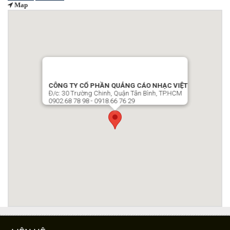
Map
CÔNG TY CỔ PHẦN QUẢNG CÁO NHẠC VIỆT
Đ/c: 30 Trường Chinh, Quận Tân Bình, TP.HCM
0902.68 78 98 - 0918.66 76 29