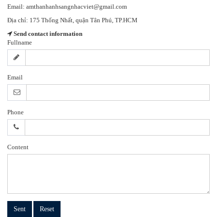
Email:
amthanhanhsangnhacviet@gmail.com
Địa chỉ: 175 Thống Nhất, quận Tân Phú, TP.HCM
Send contact information
Fullname
Email
Phone
Content
Sent
Reset