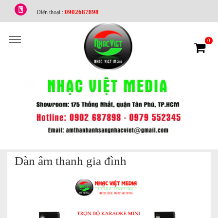
0902687898
Điện thoại :
0
Dàn âm thanh gia đình