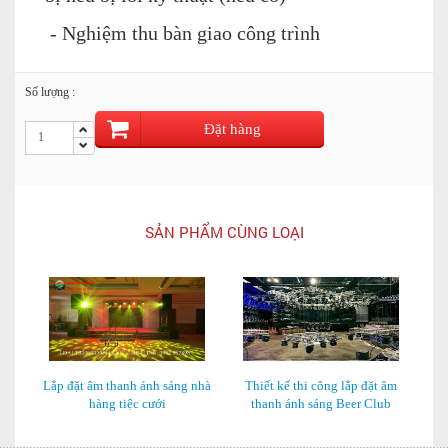
- Nghiệm thu bàn giao công trình
Số lượng :
Đặt hàng
SẢN PHẨM CÙNG LOẠI
Lắp đặt âm thanh ánh sáng nhà
Thiết kế thi công lắp đặt âm
L
hàng tiệc cưới
thanh ánh sáng Beer Club