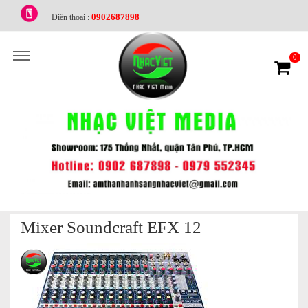
0902687898
Điện thoại :
0
Mixer Soundcraft EFX 12