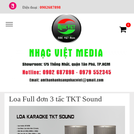
0902687898
Điện thoại :
0
Loa Full đơn 3 tấc TKT Sound