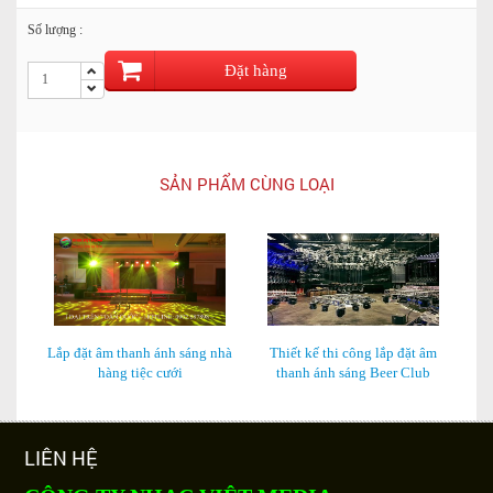
Số lượng :
Đặt hàng
SẢN PHẨM CÙNG LOẠI
Lắp đặt âm thanh ánh sáng nhà
Thiết kế thi công lắp đặt âm
L
hàng tiệc cưới
thanh ánh sáng Beer Club
LIÊN HỆ