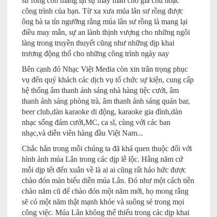
sư rồng còn mang lại sự may mắn cho gia chủ hoặc
công trình của bạn. Từ xa xưa múa lân sư rồng được
ông bà ta tín ngưỡng rằng múa lân sư rồng là mang lại
điều may mắn, sự an lành thịnh vượng cho những ngôi
làng trong truyền thuyết cũng như những dịp khai
trương động thổ cho những công trình ngày nay
Bên cạnh đó Nhạc Việt Media còn xin trân trọng phục
vụ đến quý khách các dịch vụ tổ chức sự kiện, cung cấp
hệ thống âm thanh ánh sáng nhà hàng tiệc cưới, âm
thanh ánh sáng phòng trà, âm thanh ánh sáng quán bar,
beer club,dàn karaoke di động, karaoke gia đình,dàn
nhạc sống đám cưới,MC, ca sĩ, cùng với các ban
nhạc,và diễn viên hàng đầu Việt Nam...
Chắc hẳn trong mỗi chúng ta đã khá quen thuộc đối với
hình ảnh múa Lân trong các dịp lễ lộc. Hằng năm cứ
mỗi dịp tết đến xuân về là ai ai cũng rất háo hức được
chào đón màn biểu diễn múa Lân. Đó như một cách tiễn
chào năm cũ để chào đón một năm mới, họ mong rằng
sẽ có một năm thật mạnh khỏe và suông sẻ trong mọi
công việc. Múa Lân không thể thiếu trong các dịp khai