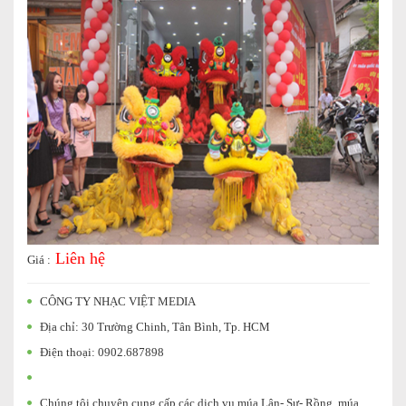
Liên hệ
Giá :
CÔNG TY NHẠC VIỆT MEDIA
Địa chỉ: 30 Trường Chinh, Tân Bình, Tp. HCM
Điện thoại: 0902.687898
Chúng tôi chuyên cung cấp các dịch vụ múa Lân- Sư- Rồng, múa