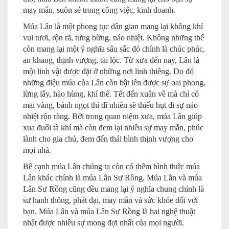
may mắn, suôn sẻ trong công việc, kinh doanh.
Múa Lân là một phong tục dân gian mang lại không khí
vui tươi, rộn rã, tưng bừng, náo nhiệt. Không những thế
còn mang lại một ý nghĩa sâu sắc đó chính là chúc phúc,
an khang, thịnh vượng, tài lộc. Từ xưa đến nay, Lân là
một linh vật được đặt ở những nơi linh thiêng. Do đó
những điệu múa của Lân còn bật lên được sự oai phong,
lừng lẫy, hào hùng, khí thế. Tết đến xuân về mà chỉ có
mai vàng, bánh ngọt thì dĩ nhiên sẽ thiếu hụt đi sự náo
nhiệt rộn ràng. Bởi trong quan niệm xưa, múa Lân giúp
xua đuổi tà khí mà còn đem lại nhiều sự may mắn, phúc
lành cho gia chủ, đem đến thái bình thịnh vượng cho
mọi nhà.
Bê cạnh múa Lân chúng ta còn có thêm hình thức múa
Lân khác chính là múa Lân Sư Rồng. Múa Lân và múa
Lân Sư Rồng cũng đều mang lại ý nghĩa chung chính là
sư hanh thông, phát đại, may mắn và sức khỏe đối với
bạn. Múa Lân và múa Lân Sư Rồng là hai nghệ thuật
nhật được nhiều sự mong đợi nhất của mọi người.