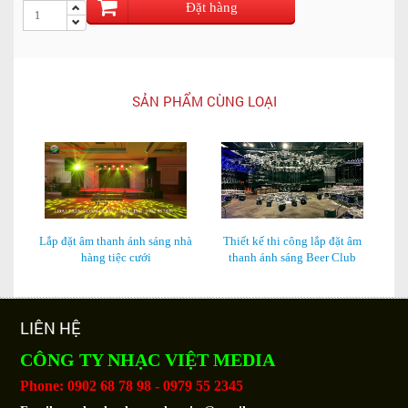
Đặt hàng
SẢN PHẨM CÙNG LOẠI
Lắp đặt âm thanh ánh sáng nhà
Thiết kế thi công lắp đặt âm
L
hàng tiệc cưới
thanh ánh sáng Beer Club
LIÊN HỆ
CÔNG TY NHẠC VIỆT MEDIA
Phone: 0902 68 78 98 - 0979 55 2345