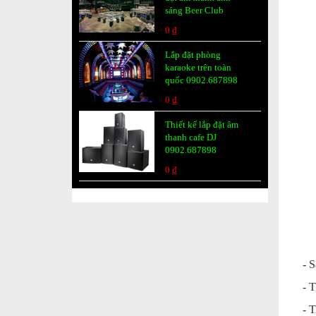
sáng Beer Club
0 ₫
Lắp đặt phòng
karaoke trên toàn
quốc 0902.687898
0 ₫
Thiết kế lắp đặt âm
thanh cafe DJ
0902.687898
0 ₫
- S
- T
- T