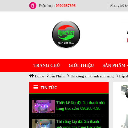
| Mạng hổ tr
0902687898
Điện thoại :
TRANG CHỦ
GIỚI THIỆU
SẢN PHẨM
Home
Sản Phẩm
Thi công âm thanh ánh sáng
Lắp đ
TIN TỨC
Thiết kế lắp đặt âm thanh nhà
hàng tiệc cưới 0902687898
Thi công lắp đặt âm thanh
ánh sáng nhà hàng tiệc cưới