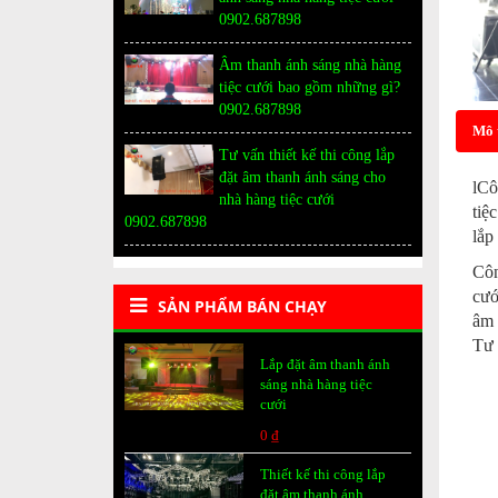
0902.687898
Âm thanh ánh sáng nhà hàng
tiệc cưới bao gồm những gì?
0902.687898
Mô 
Tư vấn thiết kế thi công lắp
đặt âm thanh ánh sáng cho
lCô
nhà hàng tiệc cưới
tiệ
0902.687898
lắp
Côn
cướ
SẢN PHẨM BÁN CHẠY
âm 
Tư 
Lắp đặt âm thanh ánh
sáng nhà hàng tiệc
cưới
0 ₫
Thiết kế thi công lắp
đặt âm thanh ánh