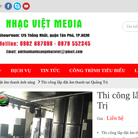
ợ :
DỊCH VỤ
TIN TỨC
CÔNG TRÌNH TIÊU BIỂU
L
ặt âm thanh ánh sáng
Thi công lắp đặt âm thanh tại Quảng Trị
Thi công l
Trị
Liên hệ
Giá :
Thi công lắp đặt âm t