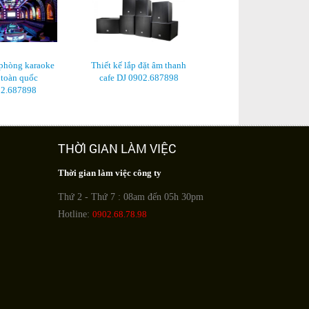
Tư vấn loa nhạc sống -
karaoke di động
 phòng karaoke
Thiết kế lắp đặt âm thanh
 toàn quốc
cafe DJ 0902.687898
2.687898
THỜI GIAN LÀM VIỆC
Thời gian làm việc công ty
Thứ 2 - Thứ 7 : 08am đến 05h 30pm
Hotline:
0902.68.78.98