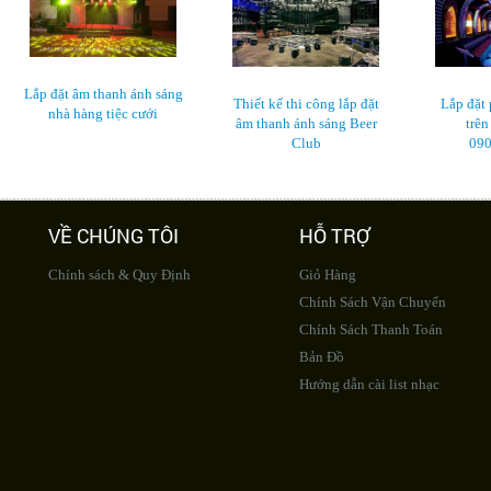
Lắp đặt âm thanh ánh sáng
Thiết kế thi công lắp đặt
Lắp đặt
nhà hàng tiệc cưới
âm thanh ánh sáng Beer
trên
Club
090
VỀ CHÚNG TÔI
HỖ TRỢ
Chính sách & Quy Định
Giỏ Hàng
Chính Sách Vận Chuyển
Chính Sách Thanh Toán
Bản Đồ
Hướng dẫn cài list nhạc