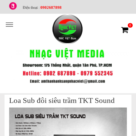
0902687898
Điện thoại :
0
Loa Sub đôi siêu trầm TKT Sound