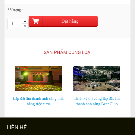
Số lượng :
Đặt hàng
SẢN PHẨM CÙNG LOẠI
Lắp đặt âm thanh ánh sáng nhà
Thiết kế thi công lắp đặt âm
L
hàng tiệc cưới
thanh ánh sáng Beer Club
LIÊN HỆ