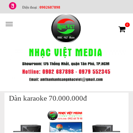
0902687898
Điện thoại :
0
Dàn karaoke 70.000.000đ