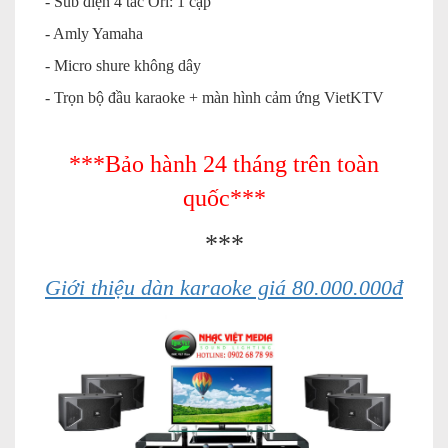
- Sub điện 4 tấc Ori: 1 cặp
- Amly Yamaha
- Micro shure không dây
- Trọn bộ đầu karaoke + màn hình cảm ứng VietKTV
***Bảo hành 24 tháng trên toàn
quốc***
***
Giới thiệu dàn karaoke giá 80.000.000đ