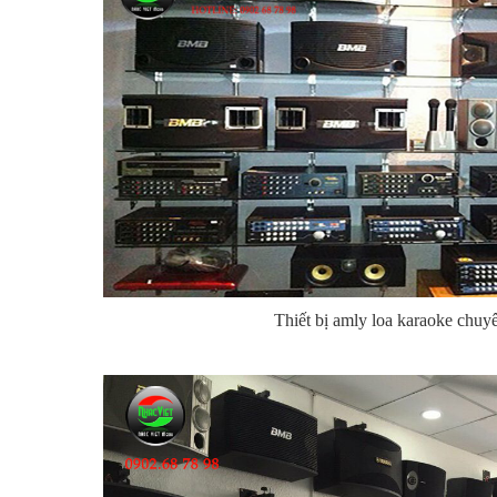
Thiết bị amly loa karaoke chuy