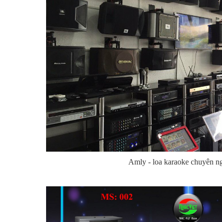
Amly - loa karaoke chuyên n