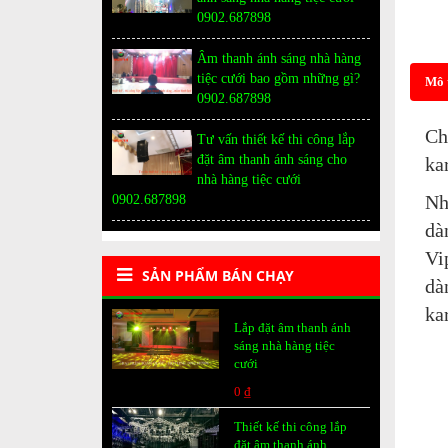
0902.687898
Âm thanh ánh sáng nhà hàng
tiệc cưới bao gồm những gì?
Mô 
0902.687898
Ch
Tư vấn thiết kế thi công lắp
đặt âm thanh ánh sáng cho
ka
nhà hàng tiệc cưới
Nh
0902.687898
dà
Vi
SẢN PHẨM BÁN CHẠY
dà
ka
Lắp đặt âm thanh ánh
sáng nhà hàng tiệc
cưới
0 ₫
Thiết kế thi công lắp
đặt âm thanh ánh