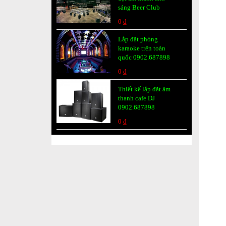
sáng Beer Club
0 ₫
Lắp đặt phòng
karaoke trên toàn
quốc 0902.687898
0 ₫
Thiết kế lắp đặt âm
thanh cafe DJ
0902.687898
0 ₫