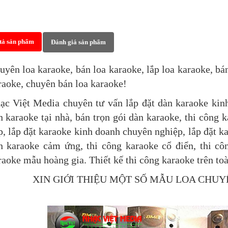
tả sản phẩm
Đánh giá sản phẩm
uyên loa karaoke, bán loa karaoke, lắp loa karaoke, bán
raoke, chuyên bán loa karaoke!
ạc Việt Media chuyên tư vấn lắp đặt dàn karaoke kinh
n karaoke tại nhà, bán trọn gói dàn karaoke, thi công 
p, lắp đặt karaoke kinh doanh chuyên nghiệp, lắp đặt kar
n karaoke cảm ứng, thi công karaoke cổ điển, thi cô
raoke mẫu hoàng gia. Thiết kế thi công karaoke trên to
XIN GIỚI THIỆU MỘT SỐ MẪU LOA CHU