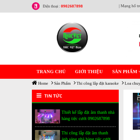
| Mạng hổ tr
0902687898
Điện thoại :
TRANG CHỦ
GIỚI THIỆU
SẢN PHẨM
Home
Sản Phẩm
Thi công lắp đặt karaoke
Loa chuy
TIN TỨC
Thiết kế lắp đặt âm thanh nhà
hàng tiệc cưới 0902687898
Thi công lắp đặt âm thanh
ánh sáng nhà hàng tiệc cưới