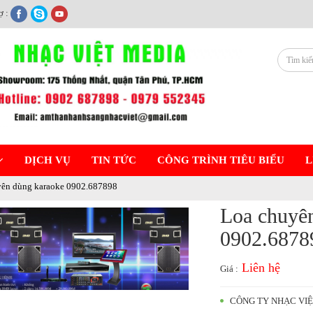
ợ :
DỊCH VỤ
TIN TỨC
CÔNG TRÌNH TIÊU BIỂU
L
ên dùng karaoke 0902.687898
Loa chuyê
0902.6878
Liên hệ
Giá :
CÔNG TY NHẠC VI